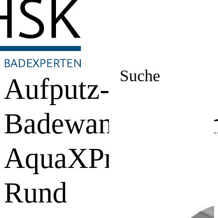
Suche
Aufputz-
Badewannentherm
AquaXPro
Rund