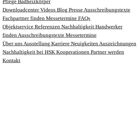
Pflege
Badheizkörper
Download­center
Videos
Blog
Presse
Ausschreibungstexte
Fachpartner finden
Messetermine
FAQs
Objektservice
Referenzen
Nachhaltigkeit
Handwerker
finden
Ausschreibungstexte
Messetermine
Über uns
Ausstellung
Karriere
Neuigkeiten
Auszeichnungen
Nachhaltigkeit bei HSK
Kooperationen
Partner werden
Kontakt
Impressum
AGBs
Datenschutzbedingungen
Hinweisgeberschutzgesetz
Cookies anpassen
© 2026 HSK Duschkabinenbau KG
Cookie-Hinweis