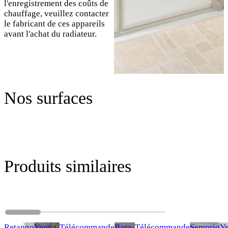
l'enregistrement des coûts de
chauffage, veuillez contacter
le fabricant de ces appareils
avant l'achat du radiateur.
Nos surfaces
Produits similaires
Retango
Yenga-
Télécommande
Baro-
Télécommande
Semprio
Y