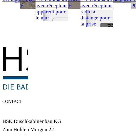
E
avec récepteur
E
avec récepteur
Pl
apparent pour
radio à
le mur
distance pour
la prise
CONTACT
HSK Duschkabinenbau KG
Zum Hohlen Morgen 22